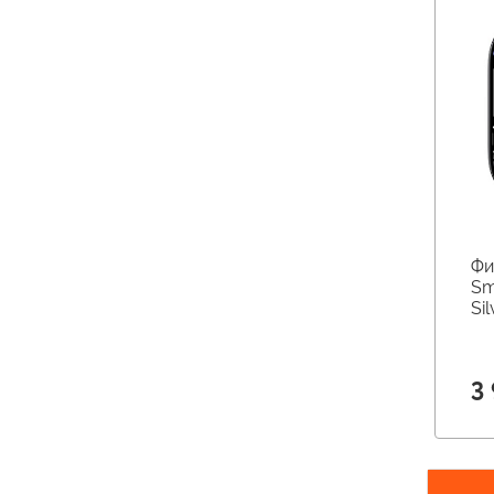
Фи
Sm
Sil
3