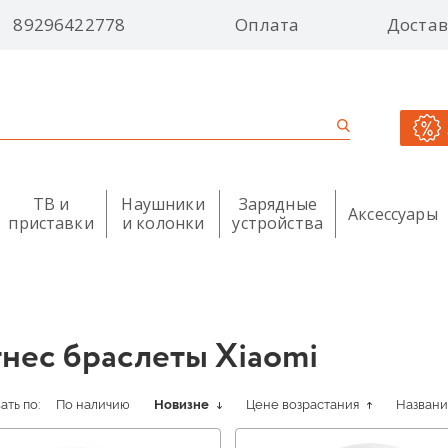
89296422778
Оплата
Достав
ТВ и
Наушники
Зарядные
Аксессуары
приставки
и колонки
устройства
нес браслеты Xiaomi
ть по:
По наличию
Новизне
Цене возрастания
Назван