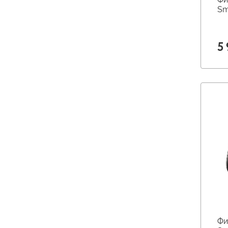
Sm
5
Фи