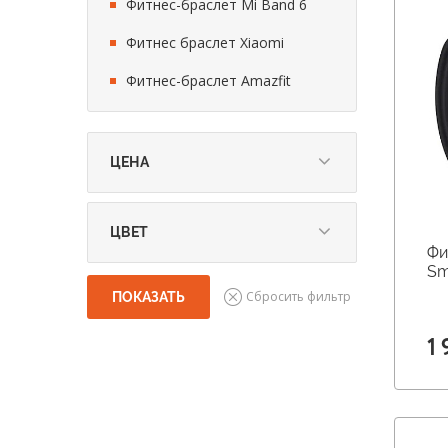
Фитнес-браслет Mi Band 6
Фитнес браслет Xiaomi
Фитнес-браслет Amazfit
ЦЕНА
ЦВЕТ
Фи
Бежевый
Sm
Белый
Голубой
Золото
1 
Розовый
Серебро
Черный