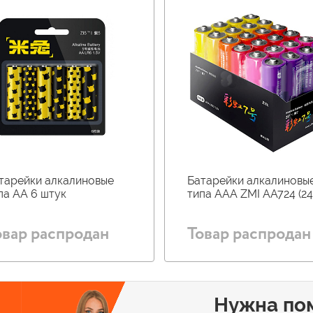
тарейки алкалиновые
Батарейки алкалиновы
па АА 6 штук
типа AAA ZMI AA724 (24
овар распродан
Товар распродан
Нужна по