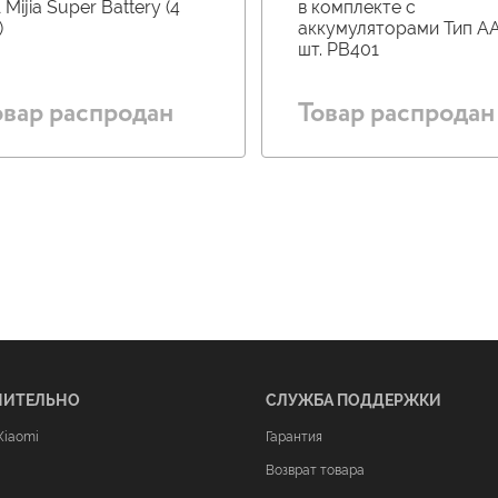
 Mijia Super Battery (4
в комплекте с
)
аккумуляторами Тип AA
шт. PB401
овар распродан
Товар распродан
НИТЕЛЬНО
СЛУЖБА ПОДДЕРЖКИ
Xiaomi
Гарантия
Возврат товара