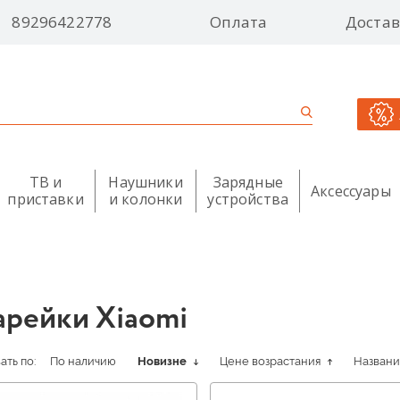
89296422778
Оплата
Достав
ТВ и
Наушники
Зарядные
Аксессуары
приставки
и колонки
устройства
арейки Xiaomi
ть по:
По наличию
Новизне
Цене возрастания
Назван