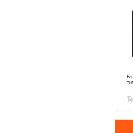
Ба
ти
Т