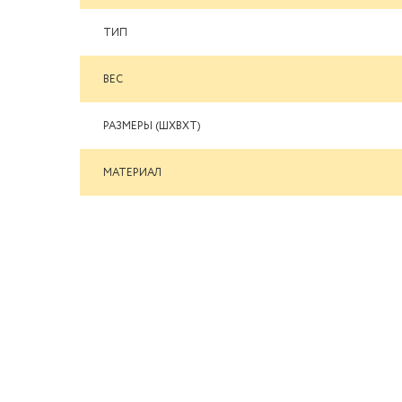
ТИП
ВЕС
РАЗМЕРЫ (ШXВXТ)
МАТЕРИАЛ