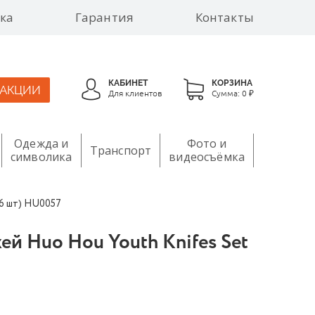
ка
Гарантия
Контакты
КАБИНЕТ
КОРЗИНА
АКЦИИ
Для клиентов
Сумма:
0 ₽
Одежда и
Фото и
Транспорт
символика
видеосъёмка
(6 шт) HU0057
й Huo Hou Youth Knifes Set