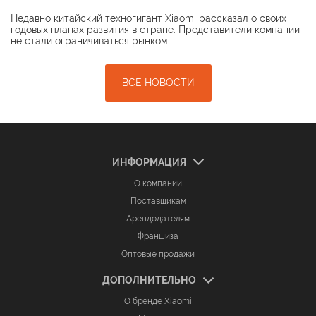
Недавно китайский техногигант Xiaomi рассказал о своих
годовых планах развития в стране. Представители компании
не стали ограничиваться рынком…
ВСЕ НОВОСТИ
ИНФОРМАЦИЯ
О компании
Поставщикам
Арендодателям
Франшиза
Оптовые продажи
ДОПОЛНИТЕЛЬНО
О бренде Xiaomi