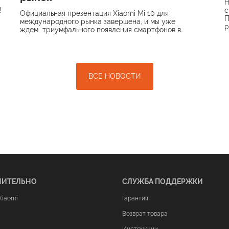
Н
!
с
Официальная презентация Xiaomi Mi 10 для
П
международного рынка завершена, и мы уже
р
ждем триумфального появления смартфонов в…
ВСЕ НОВОСТИ
НИТЕЛЬНО
СЛУЖБА ПОДДЕРЖКИ
Xiaomi
Гарантия
Возврат товара