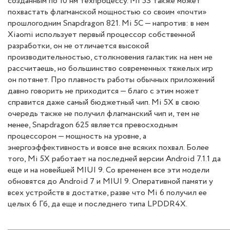
созданным по 10 нм техпроцессу. Mi 5S также может
похвастать флагманской мощностью со своим «почти»
прошлогодним Snapdragon 821. Mi 5C — напротив: в нем
Xiaomi использует первый процессор собственной
разработки, он не отличается высокой
производительностью, столкновения галактик на нем не
рассчитаешь, но большинство современных тяжелых игр
он потянет. Про плавность работы обычных приложений
давно говорить не приходится — благо с этим может
справится даже самый бюджетный чип. Mi 5X в свою
очередь также не получил флагманский чип и, тем не
менее, Snapdragon 625 является превосходным
процессором — мощность на уровне, а
энергоэффективность и вовсе вне всяких похвал. Более
того, Mi 5X работает на последней версии Android 7.1.1 да
еще и на новейшей MIUI 9. Со временем все эти модели
обновятся до Android 7 и MIUI 9. Оперативной памяти у
всех устройств в достатке, разве что Mi 6 получил ее
целых 6 Гб, да еще и последнего типа LPDDR4X.