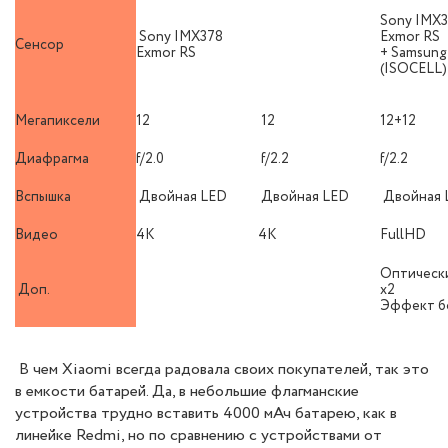
Sony IMX
Sony IMX378
Exmor RS
Сенсор
Exmor RS
+ Samsung
(ISOCELL)
Мегапиксели
12
12
12+12
Диафрагма
f/2.0
f/2.2
f/2.2
Вспышка
Двойная LED
Двойная LED
Двойная 
Видео
4K
4K
FullHD
Оптическ
Доп.
х2
Эффект б
В чем Xiaomi всегда радовала своих покупателей, так это
в емкости батарей. Да, в небольшие флагманские
устройства трудно вставить 4000 мАч батарею, как в
линейке Redmi, но по сравнению с устройствами от