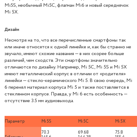
Mi5S, необычный Mi5C, флагман Mi6 и новый середнячок
Mi 5X.
Дизайн
Несмотря на то, что все перечисленные смартфоны так
или иначе относятся к одной линейке и, как бы странно не
звучало, имеют схожие названия — в них скорее больше
различий, чем сходств. Эти смартфоны значительно
отличаются по дизайну. Например, Mi 5C, Mi 5S и Mi 5X
имеют металлический корпус в отличии от «родителя»
линейки — стекло-керамического Mi 5. В свою очередь, Mi
6 перенял материал корпуса Mi 5 и также поставляется в
стеклянном корпусе. Правда, у Mi 6 есть особенность —
отсутствие 3.5 мм аудиовыхода.
Параметр
Mi 5S
Mi 5C
Mi 5X
70.3
69.68
75.8