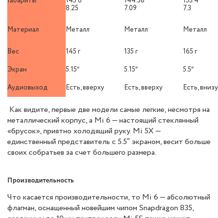
Габариты
145.6
144.38
155.4
8.25
7.09
7.3
Материал
Металл
Металл
Металл
Вес
145 г
135 г
165 г
Экран
5.15″
5.15″
5.5″
Аудиовыход
Есть, вверху
Есть, вверху
Есть, внизу
Как видите, первые две модели самые легкие, несмотря на
металлический корпус, а Mi 6 — настоящий стеклянный
«брусок», приятно холодящий руку. Mi 5X —
единственный представитель с 5.5″ экраном, весит больше
своих собратьев за счет большего размера.
Производительность
Что касается производительности, то Mi 6 — абсолютный
флагман, оснащенный новейшим чипом Snapdragon 835,