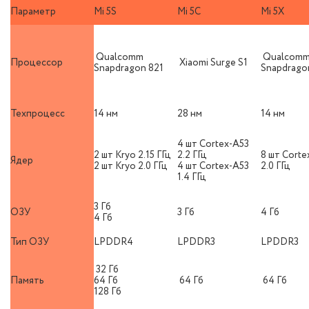
Параметр
Mi 5S
Mi 5C
Mi 5X
Qualcomm
Qualcom
Процессор
Xiaomi Surge S1
Snapdragon 821
Snapdrago
Техпроцесс
14 нм
28 нм
14 нм
4 шт Cortex-A53
2 шт Kryo 2.15 ГГц
2.2 ГГц
8 шт Corte
Ядер
2 шт Kryo 2.0 ГГц
4 шт Cortex-A53
2.0 ГГц
1.4 ГГц
3 Гб
ОЗУ
3 Гб
4 Гб
4 Гб
Тип ОЗУ
LPDDR4
LPDDR3
LPDDR3
32 Гб
Память
64 Гб
64 Гб
64 Гб
128 Гб