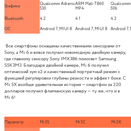
Qualcomm Adreno
ARM Mali-T860
Qualcomm
Графика
530
MP4
506
Bluetooth
4.2
4.1
4.2
ОС
Android 7, MIUI 8
Android 7, MIUI 8
Android 7,
Все смартфоны оснащены качественными сенсорами от
Sony, а Mi 6 и вовсе получил новомодную двойную камеру,
где главному сенсору Sony IMX386 помогает Samsung
S5K3M3. Благодаря двойной камере, Mi 6 получил
оптический зум х2 и качественный портретный режим с
функцией регулировки глубины резкости и эффект боке. С
Mi 5X вообще удивительная история — смартфон за 220
долларов получил флагманскую камеру — ту же, что и в
Mi 6!
Параметр
Mi 5S
Mi 5C
Mi 5X